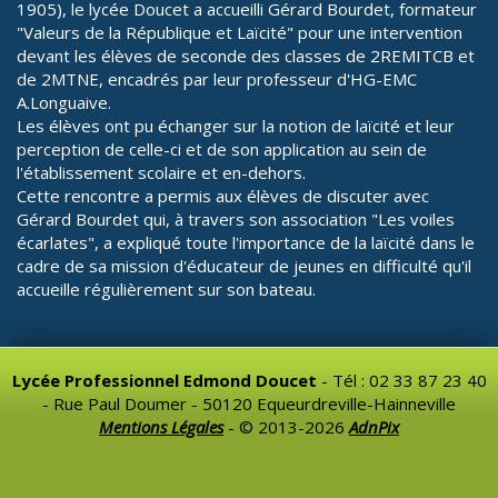
1905), le lycée Doucet a accueilli Gérard Bourdet, formateur
"Valeurs de la République et Laïcité" pour une intervention
devant les élèves de seconde des classes de 2REMITCB et
de 2MTNE, encadrés par leur professeur d'HG-EMC
A.Longuaive.
Les élèves ont pu échanger sur la notion de laïcité et leur
perception de celle-ci et de son application au sein de
l'établissement scolaire et en-dehors.
Cette rencontre a permis aux élèves de discuter avec
Gérard Bourdet qui, à travers son association "Les voiles
écarlates", a expliqué toute l'importance de la laïcité dans le
cadre de sa mission d'éducateur de jeunes en difficulté qu'il
accueille régulièrement sur son bateau.
Lycée Professionnel Edmond Doucet
- Tél : 02 33 87 23 40
- Rue Paul Doumer - 50120 Equeurdreville-Hainneville
Mentions Légales
- © 2013-2026
AdnPix