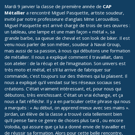
Mardi 9 janvier la classe de première année de
CAP
Métallier
a rencontré Miguel Pasquette, artiste soudeur,
invité par notre professeure d’anglais Mme Lerouvillois.
Miguel Pasquette est arrivé chargé de trois de ses œuvres :
un tableau, une lampe et une main façon « métal », sa
grande barbe, sa queue de cheval et son look de biker. Il est
venu nous parler de son métier, soudeur à Naval Group,
mais aussi de sa passion, à nous qui débutons une formation
de métallier. Il nous a expliqué comment il travaillait, dans
son atelier : de la récup et de l’imagination. Son univers est
très moto et métal, et s’il lui arrive de fabriquer sur
commande, c’est toujours sur des thèmes qui lui plaisent. Il
nous a expliqué qu’il vendait sur les réseaux sociaux ses
créations. C’était vraiment intéressant, et, pour nous qui
débutons, très enrichissant. C’était un vrai échange, et ça
nous a fait réfléchir. Il y a en particulier cette phrase qui nous
a marqués : « Au début, on apprend mieux avec ses mains ».
Jordan, un élève de la classe a trouvé cela tellement bien
qu’il pense faire ce genre de choses plus tard , ou encore
Volodia, qui assure que ça lui a donné envie de travailler et
de réussir sa formation. Alors pour cette belle rencontre,